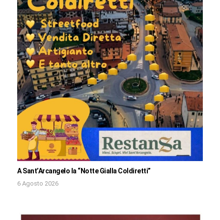
A Sant’Arcangelo la “Notte Gialla Coldiretti”
6 Agosto 2026