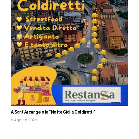
A Sant’Arcangelo la “Notte Gialla Coldiretti”
6 Agosto 2026