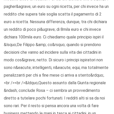
pagher&agrave; un euro su ogni ricetta, per chi invece ha un
reddito che supera tale soglia scatta il pagamento di 2
euro a ricetta. Nessuna differenza, dunque, tra chi dichiara
un reddito di poco pi&ugrave; di 8mila euro e chi invece
dichiara 100mila euro. Ci chiediamo quale principio ispiri il
&lsquo;De Filippo &amp; co&rsquo; quando si prendono
decisioni che vanno ad incidere sulla vita dei cittadini in
modo cos&igrave; netto. Di sicuro i principi ispiratori non
sono n&eacute; intelligenti, n&eacute; equi, ma totalmente
penalizzanti per chi a fine mese ci arriva a stento&rdquo;.
<br /><br />&ldquo;Questo assunto dalla Giunta regionale
&ndash; conclude Rosa – ci sembra un provvedimento
diretto a tutelare pochi fortunati. I redditi alti si sa da noi
sono rari. Per il resto si pensa ancora una volta di fare
business mettendo le mani in tasca ai cittadini, in un