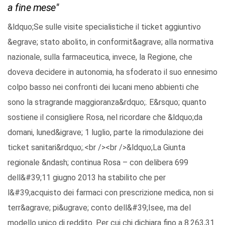
a fine mese"
&ldquo;Se sulle visite specialistiche il ticket aggiuntivo
&egrave; stato abolito, in conformit&agrave; alla normativa
nazionale, sulla farmaceutica, invece, la Regione, che
doveva decidere in autonomia, ha sfoderato il suo ennesimo
colpo basso nei confronti dei lucani meno abbienti che
sono la stragrande maggioranza&rdquo;. E&rsquo; quanto
sostiene il consigliere Rosa, nel ricordare che &ldquo;da
domani, luned&igrave; 1 luglio, parte la rimodulazione dei
ticket sanitari&rdquo;.<br /><br />&ldquo;La Giunta
regionale &ndash; continua Rosa – con delibera 699
dell&#39;11 giugno 2013 ha stabilito che per
l&#39;acquisto dei farmaci con prescrizione medica, non si
terr&agrave; pi&ugrave; conto dell&#39;Isee, ma del
modello unico di reddito. Per cui chi dichiara fino a 8.263,31