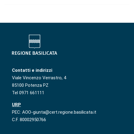
Contatti e indirizzi
Viale Vincenzo Verrastro, 4
85100 Potenza PZ
Tel 0971 661111
URP
PEC: AOO-giunta@cert.regione.basilicata.it
C.F. 80002950766