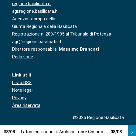
regione.basilicata.it
agr.regione.basilicata.it
Agenzia stampa della
Giunta Regionale della Basilicata
Registrazione n. 209/1995 al Tribunale di Potenza
agr@regione.basilicata.it
Direttore responsabile:
Massimo Brancati
Redazione
Link utili
Lista RSS
Note legali
Privacy
Area riservata
©2025 Regione Basilicata
08
/
08
:
Latronico: auguri all’Ambasciatore Cospito
08
/
08
:
Cosp