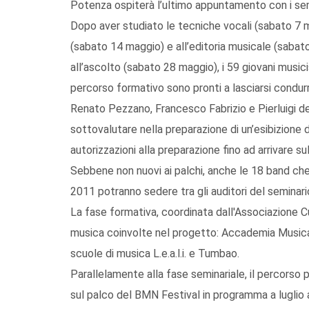
Potenza ospiterà l’ultimo appuntamento con i sem
Dopo aver studiato le tecniche vocali (sabato 7 m
(sabato 14 maggio) e all’editoria musicale (sabat
all’ascolto (sabato 28 maggio), i 59 giovani musici
percorso formativo sono pronti a lasciarsi condurr
Renato Pezzano, Francesco Fabrizio e Pierluigi del
sottovalutare nella preparazione di un’esibizione d
autorizzazioni alla preparazione fino ad arrivare su
Sebbene non nuovi ai palchi, anche le 18 band che
2011 potranno sedere tra gli auditori del seminari
La fase formativa, coordinata dall'Associazione Cu
musica coinvolte nel progetto: Accademia Musica
scuole di musica L.e.a.l.i. e Tumbao.
Parallelamente alla fase seminariale, il percorso
sul palco del BMN Festival in programma a luglio 