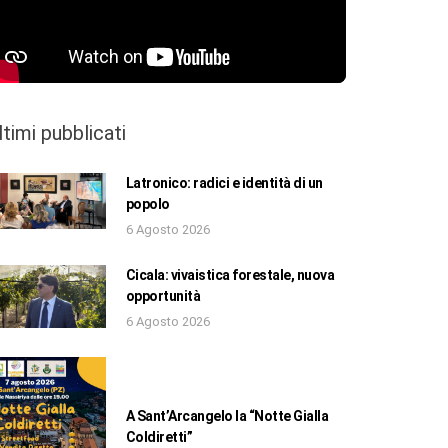
ltimi pubblicati
Latronico: radici e identità di un
popolo
6 Agosto 2026
Cicala: vivaistica forestale, nuova
opportunità
6 Agosto 2026
A Sant’Arcangelo la “Notte Gialla
Coldiretti”