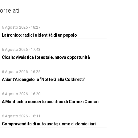
orrelati
6 Agosto 2026 - 18:27
Latronico: radici e identità di un popolo
6 Agosto 2026 - 17:43
Cicala: vivaistica forestale, nuova opportunità
6 Agosto 2026 - 16:25
A Sant’Arcangelo la “Notte Gialla Coldiretti”
6 Agosto 2026 - 16:20
A Monticchio concerto acustico di Carmen Consoli
6 Agosto 2026 - 16:11
Compravendita di auto usate, uomo ai domiciliari