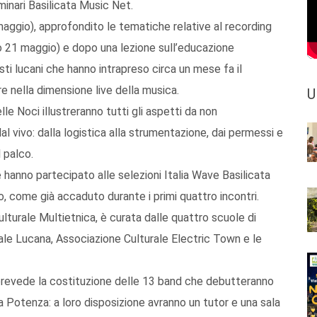
inari Basilicata Music Net.
aggio), approfondito le tematiche relative al recording
o 21 maggio) e dopo una lezione sull’educazione
sti lucani che hanno intrapreso circa un mese fa il
e nella dimensione live della musica.
U
le Noci illustreranno tutti gli aspetti da non
al vivo: dalla logistica alla strumentazione, dai permessi e
l palco.
 hanno partecipato alle selezioni Italia Wave Basilicata
o, come già accaduto durante i primi quattro incontri.
lturale Multietnica, è curata dalle quattro scuole di
le Lucana, Associazione Culturale Electric Town e le
 prevede la costituzione delle 13 band che debutteranno
a Potenza: a loro disposizione avranno un tutor e una sala