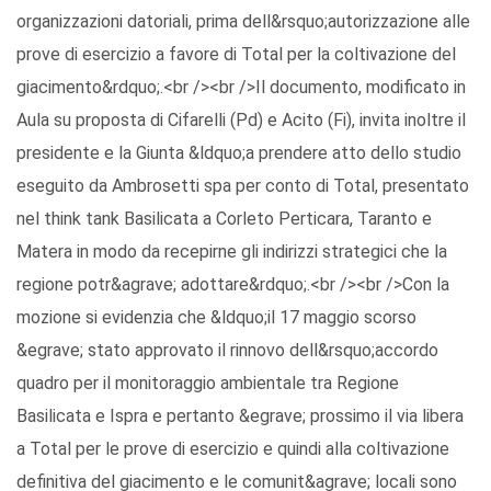
organizzazioni datoriali, prima dell&rsquo;autorizzazione alle
prove di esercizio a favore di Total per la coltivazione del
giacimento&rdquo;.<br /><br />Il documento, modificato in
Aula su proposta di Cifarelli (Pd) e Acito (Fi), invita inoltre il
presidente e la Giunta &ldquo;a prendere atto dello studio
eseguito da Ambrosetti spa per conto di Total, presentato
nel think tank Basilicata a Corleto Perticara, Taranto e
Matera in modo da recepirne gli indirizzi strategici che la
regione potr&agrave; adottare&rdquo;.<br /><br />Con la
mozione si evidenzia che &ldquo;il 17 maggio scorso
&egrave; stato approvato il rinnovo dell&rsquo;accordo
quadro per il monitoraggio ambientale tra Regione
Basilicata e Ispra e pertanto &egrave; prossimo il via libera
a Total per le prove di esercizio e quindi alla coltivazione
definitiva del giacimento e le comunit&agrave; locali sono