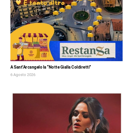
A Sant’Arcangelo la “Notte Gialla Coldiretti”
6 Agosto 2026