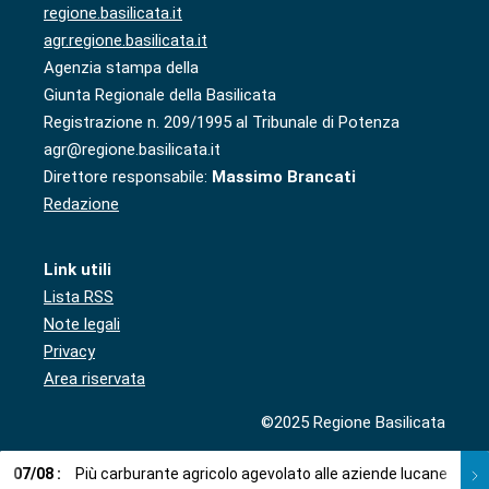
regione.basilicata.it
agr.regione.basilicata.it
Agenzia stampa della
Giunta Regionale della Basilicata
Registrazione n. 209/1995 al Tribunale di Potenza
agr@regione.basilicata.it
Direttore responsabile:
Massimo Brancati
Redazione
Link utili
Lista RSS
Note legali
Privacy
Area riservata
©2025 Regione Basilicata
07
/
08
:
Più carburante agricolo agevolato alle aziende lucane
0