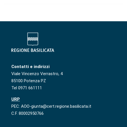
Contatti e indirizzi
Viale Vincenzo Verrastro, 4
85100 Potenza PZ
Tel 0971 661111
URP
PEC: AOO-giunta@cert.regione.basilicata.it
C.F. 80002950766