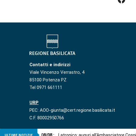
Contatti e indirizzi
Viale Vincenzo Verrastro, 4
85100 Potenza PZ
Tel 0971 661111
URP
PEC: AOO-giunta@cert.regione.basilicata.it
C.F. 80002950766
ULTIME NOTIZIE
08
/
08
:
Latronico: auguri all’Ambasciatore Cosp