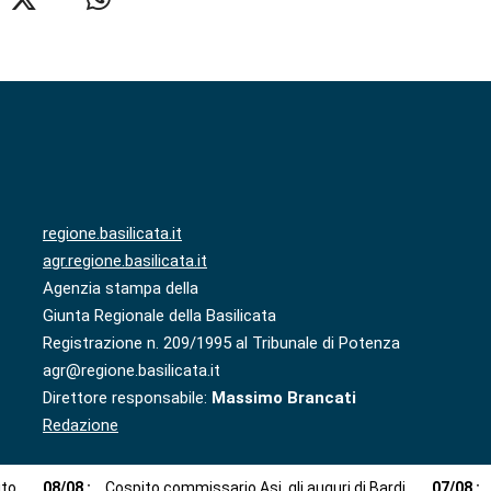
regione.basilicata.it
agr.regione.basilicata.it
Agenzia stampa della
Giunta Regionale della Basilicata
Registrazione n. 209/1995 al Tribunale di Potenza
agr@regione.basilicata.it
Direttore responsabile:
Massimo Brancati
Redazione
ito
08
/
08
:
Cospito commissario Asi, gli auguri di Bardi
07
/
08
: