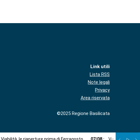
Link utili
Lista RSS
Note legali
Privacy
Area riservata
©2025 Regione Basilicata
Viabilità, le riaperture prima di Ferragosto
07
/
08
:
Via libera a imp