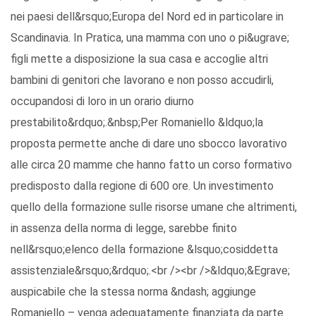
nei paesi dell&rsquo;Europa del Nord ed in particolare in
Scandinavia. In Pratica, una mamma con uno o pi&ugrave;
figli mette a disposizione la sua casa e accoglie altri
bambini di genitori che lavorano e non posso accudirli,
occupandosi di loro in un orario diurno
prestabilito&rdquo;.&nbsp;Per Romaniello &ldquo;la
proposta permette anche di dare uno sbocco lavorativo
alle circa 20 mamme che hanno fatto un corso formativo
predisposto dalla regione di 600 ore. Un investimento
quello della formazione sulle risorse umane che altrimenti,
in assenza della norma di legge, sarebbe finito
nell&rsquo;elenco della formazione &lsquo;cosiddetta
assistenziale&rsquo;&rdquo;.<br /><br />&ldquo;&Egrave;
auspicabile che la stessa norma &ndash; aggiunge
Romaniello – venga adeguatamente finanziata da parte