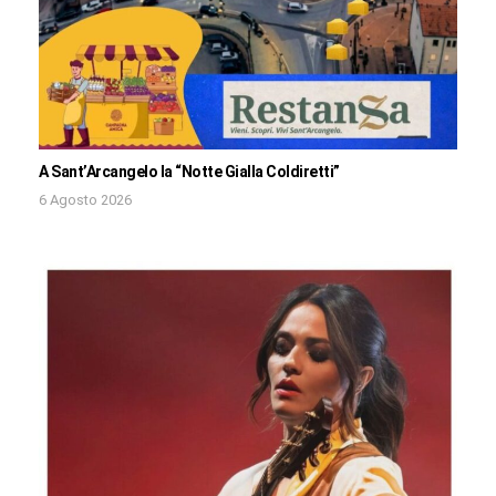
A Sant’Arcangelo la “Notte Gialla Coldiretti”
6 Agosto 2026