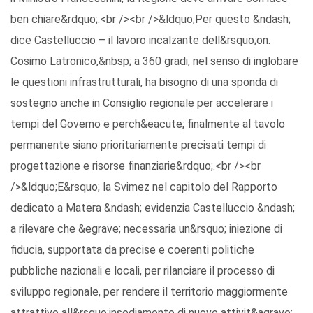
ben chiare&rdquo;.<br /><br />&ldquo;Per questo &ndash;
dice Castelluccio – il lavoro incalzante dell&rsquo;on.
Cosimo Latronico,&nbsp; a 360 gradi, nel senso di inglobare
le questioni infrastrutturali, ha bisogno di una sponda di
sostegno anche in Consiglio regionale per accelerare i
tempi del Governo e perch&eacute; finalmente al tavolo
permanente siano prioritariamente precisati tempi di
progettazione e risorse finanziarie&rdquo;.<br /><br
/>&ldquo;E&rsquo; la Svimez nel capitolo del Rapporto
dedicato a Matera &ndash; evidenzia Castelluccio &ndash;
a rilevare che &egrave; necessaria un&rsquo; iniezione di
fiducia, supportata da precise e coerenti politiche
pubbliche nazionali e locali, per rilanciare il processo di
sviluppo regionale, per rendere il territorio maggiormente
attrattivo all&rsquo;insediamento di nuove attivit&agrave;