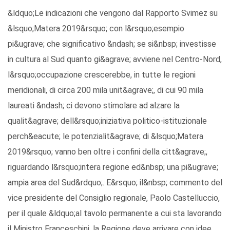
&ldquo;Le indicazioni che vengono dal Rapporto Svimez su
&lsquo;Matera 2019&rsquo; con l&rsquo;esempio
pi&ugrave; che significativo &ndash; se si&nbsp; investisse
in cultura al Sud quanto gi&agrave; avviene nel Centro-Nord,
l&rsquo;occupazione crescerebbe, in tutte le regioni
meridionali, di circa 200 mila unit&agrave;, di cui 90 mila
laureati &ndash; ci devono stimolare ad alzare la
qualit&agrave; dell&rsquo;iniziativa politico-istituzionale
perch&eacute; le potenzialit&agrave; di &lsquo;Matera
2019&rsquo; vanno ben oltre i confini della citt&agrave;,
riguardando l&rsquo;intera regione ed&nbsp; una pi&ugrave;
ampia area del Sud&rdquo;. E&rsquo; il&nbsp; commento del
vice presidente del Consiglio regionale, Paolo Castelluccio,
per il quale &ldquo;al tavolo permanente a cui sta lavorando
il Ministro Franceschini, la Regione deve arrivare con idee