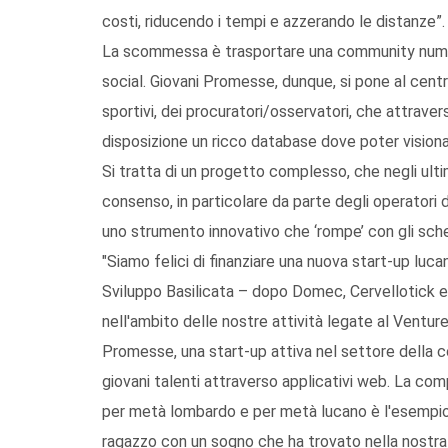
costi, riducendo i tempi e azzerando le distanze”.
La scommessa è trasportare una community numer
social. Giovani Promesse, dunque, si pone al centro
sportivi, dei procuratori/osservatori, che attrave
disposizione un ricco database dove poter visionare
Si tratta di un progetto complesso, che negli ulti
consenso, in particolare da parte degli operatori 
uno strumento innovativo che ‘rompe’ con gli schem
"Siamo felici di finanziare una nuova start-up lu
Sviluppo Basilicata – dopo Domec, Cervellotick e
nell'ambito delle nostre attività legate al Ventur
Promesse, una start-up attiva nel settore della c
giovani talenti attraverso applicativi web. La com
per metà lombardo e per metà lucano è l'esempio 
ragazzo con un sogno che ha trovato nella nostra r