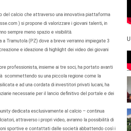
o del calcio che attraverso una innovativa piattaforma
se.com ) si propone di valorizzare i giovani talenti, in
 hanno sempre meno spazio e visibilità.
U
va a Tramutola (PZ) dove a breve verranno impiegate 3
creazione e ideazione di highlight dei video dei giovani
ore professionista, insieme ai tre soci, ha portato avanti
lità scommettendo su una piccola regione come la
ilicata e ad una cordata di investitori privati lucani, ha
iarie necessarie per il lancio definitivo del portale e dei
unity dedicata esclusivamente al calcio – continua
ciatori, attraverso i propri video, avranno la possibilità di
agioni sportive e contattati dalle società abbattendo così i