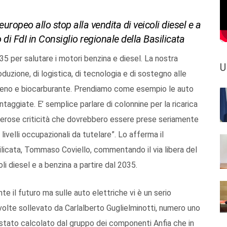
uropeo allo stop alla vendita di veicoli diesel e a
di FdI in Consiglio regionale della Basilicata
35 per salutare i motori benzina e diesel. La nostra
U
roduzione, di logistica, di tecnologia e di sostegno alle
rogeno e biocarburante. Prendiamo come esempio le auto
taggiate. E’ semplice parlare di colonnine per la ricarica
numerose criticità che dovrebbero essere prese seriamente
 livelli occupazionali da tutelare”. Lo afferma il
silicata, Tommaso Coviello, commentando il via libera del
i diesel e a benzina a partire dal 2035.
 il futuro ma sulle auto elettriche vi è un serio
olte sollevato da Carlalberto Guglielminotti, numero uno
 è stato calcolato dal gruppo dei componenti Anfia che in