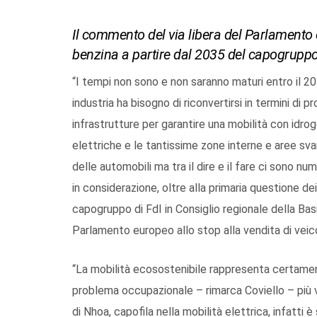
Il commento del via libera del Parlamento e
benzina a partire dal 2035 del capogruppo 
“I tempi non sono e non saranno maturi entro il 20
industria ha bisogno di riconvertirsi in termini di p
infrastrutture per garantire una mobilità con id
elettriche e le tantissime zone interne e aree svan
delle automobili ma tra il dire e il fare ci sono 
in considerazione, oltre alla primaria questione dei
capogruppo di FdI in Consiglio regionale della Ba
Parlamento europeo allo stop alla vendita di veicol
“La mobilità ecosostenibile rappresenta certamente
problema occupazionale – rimarca Coviello – più v
di Nhoa, capofila nella mobilità elettrica, infatti