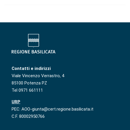
Contatti e indirizzi
Viale Vincenzo Verrastro, 4
85100 Potenza PZ
Tel 0971 661111
URP
PEC: AOO-giunta@cert.regione.basilicata.it
C.F. 80002950766