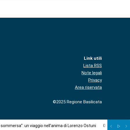
Link utili
Lista RSS
Note legali
Privacy
Area riservata
©2025 Regione Basilicata
à sommersa”: un viaggio nell’anima di Lorenzo Ostuni
07
/
08
:
Più c