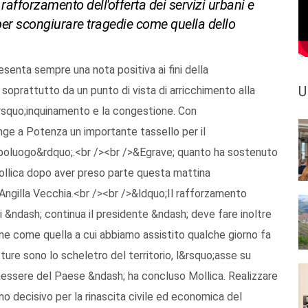
l rafforzamento dell'offerta dei servizi urbani e
per scongiurare tragedie come quella dello
esenta sempre una nota positiva ai fini della
U
 soprattutto da un punto di vista di arricchimento alla
l&rsquo;inquinamento e la congestione. Con
nge a Potenza un importante tassello per il
poluogo&rdquo;.<br /><br />&Egrave; quanto ha sostenuto
Mollica dopo aver preso parte questa mattina
 Angilla Vecchia.<br /><br />&ldquo;Il rafforzamento
i &ndash; continua il presidente &ndash; deve fare inoltre
ne come quella a cui abbiamo assistito qualche giorno fa
utture sono lo scheletro del territorio, l&rsquo;asse su
enessere del Paese &ndash; ha concluso Mollica. Realizzare
o decisivo per la rinascita civile ed economica del