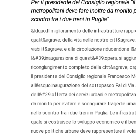
Per il presidente del Consiglio regionale “i
metropolitani deve fare inoltre da monito 
scontro tra i due treni in Puglia”
&ldquo;Il miglioramento delle infrastrutture rappr
qualit&agrave; della vita nelle nostre citt&agrave;
viabilit&agrave; e alla circolazione riducendone 
l&#39;inaugurazione di quest&#39;opera, si aggiu
ricongiungimento completo della citt&agrave; ca
il presidente del Consiglio regionale Francesco 
all&rsquo;inaugurazione del sottopasso Fal di Via
dell&#39;offerta dei servizi urbani e metropolitan
da monito per evitare e scongiurare tragedie uma
nello scontro tra i due treni in Puglia. Le infrastr
quale si costruisce lo sviluppo economico e il b
nuove politiche urbane deve rappresentare il volan