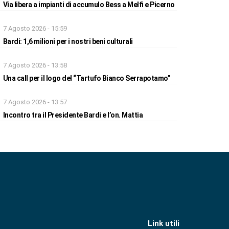
Via libera a impianti di accumulo Bess a Melfi e Picerno
7 Agosto 2026 - 15:59
Bardi: 1,6 milioni per i nostri beni culturali
7 Agosto 2026 - 13:58
Una call per il logo del “Tartufo Bianco Serrapotamo”
7 Agosto 2026 - 13:57
Incontro tra il Presidente Bardi e l’on. Mattia
Link utili