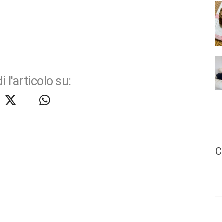
i l'articolo su:
C