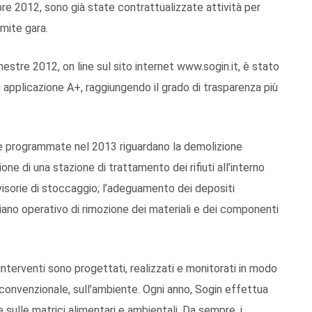
obre 2012, sono già state contrattualizzate attività per
amite gara.
semestre 2012, on line sul sito internet www.sogin.it, è stato
i applicazione A+, raggiungendo il grado di trasparenza più
rso e programmate nel 2013 riguardano la demolizione
azione di una stazione di trattamento dei rifiuti all’interno
ovvisorie di stoccaggio; l’adeguamento dei depositi
piano operativo di rimozione dei materiali e dei componenti
 interventi sono progettati, realizzati e monitorati in modo
 convenzionale, sull’ambiente. Ogni anno, Sogin effettua
re sulle matrici alimentari e ambientali. Da sempre, i