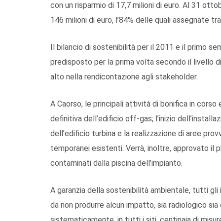
con un risparmio di 17,7 milioni di euro. Al 31 ott
146 milioni di euro, l’84% delle quali assegnate tr
Il bilancio di sostenibilità per il 2011 e il primo 
predisposto per la prima volta secondo il livello d
alto nella rendicontazione agli stakeholder.
A Caorso, le principali attività di bonifica in co
definitiva dell’edificio off-gas; l’inizio dell’install
dell’edificio turbina e la realizzazione di aree pr
temporanei esistenti. Verrà, inoltre, approvato il 
contaminati dalla piscina dell’impianto.
A garanzia della sostenibilità ambientale, tutti gli
da non produrre alcun impatto, sia radiologico sia
sistematicamente, in tutti i siti, centinaia di misu