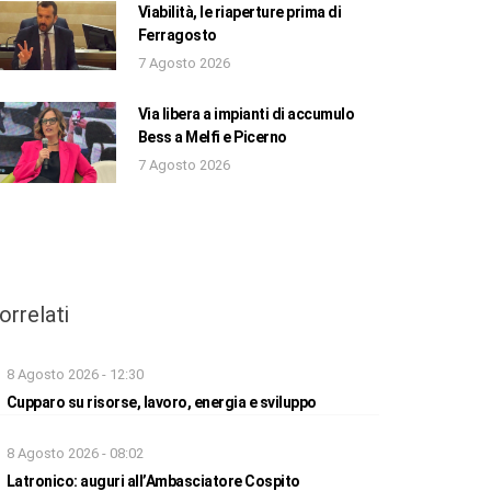
Viabilità, le riaperture prima di
Ferragosto
7 Agosto 2026
Via libera a impianti di accumulo
Bess a Melfi e Picerno
7 Agosto 2026
orrelati
8 Agosto 2026 - 12:30
Cupparo su risorse, lavoro, energia e sviluppo
8 Agosto 2026 - 08:02
Latronico: auguri all’Ambasciatore Cospito