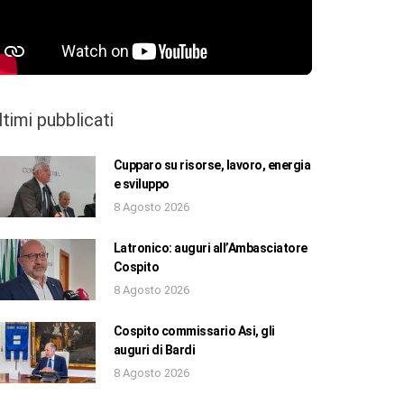
ltimi pubblicati
Cupparo su risorse, lavoro, energia
e sviluppo
8 Agosto 2026
Latronico: auguri all’Ambasciatore
Cospito
8 Agosto 2026
Cospito commissario Asi, gli
auguri di Bardi
8 Agosto 2026