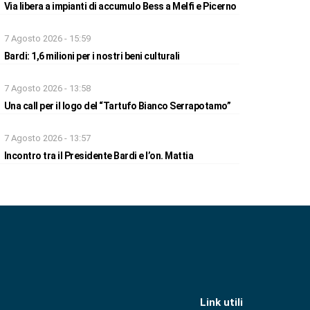
Via libera a impianti di accumulo Bess a Melfi e Picerno
7 Agosto 2026 - 15:59
Bardi: 1,6 milioni per i nostri beni culturali
7 Agosto 2026 - 13:58
Una call per il logo del “Tartufo Bianco Serrapotamo”
7 Agosto 2026 - 13:57
Incontro tra il Presidente Bardi e l’on. Mattia
Link utili