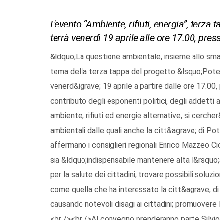
L’evento “Ambiente, rifiuti, energia”, terza t
terrà venerdì 19 aprile alle ore 17.00, pre
&ldquo;La questione ambientale, insieme allo smalti
tema della terza tappa del progetto &lsquo;Poten
venerd&igrave; 19 aprile a partire dalle ore 17.00,
contributo degli esponenti politici, degli addetti 
ambiente, rifiuti ed energie alternative, si cerche
ambientali dalle quali anche la citt&agrave; di 
affermano i consiglieri regionali Enrico Mazzeo 
sia &ldquo;indispensabile mantenere alta l&rsquo;
per la salute dei cittadini; trovare possibili soluzi
come quella che ha interessato la citt&agrave; d
causando notevoli disagi ai cittadini; promuovere l
<br /><br />Al convegno prenderanno parte Silvio A