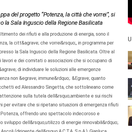
appa del progetto “Potenza, la città che vorrei”, si
sso la Sala Inguscio della Regione Basilicata
mento dei rifiuti e alla produzione di energia, sono il
U
za, la citt&agrave; che vorrei&rsquo;, in programma per
 presso la Sala Inguscio della Regione Basilicata. Oltre al
ai lavori e dei comitati o associazioni che si occupano di
r&agrave; di individuare le soluzioni alle emergenze
Potenza non &egrave; immune&rdquo;. &Egrave; quanto
Cicchetti ed Alessandro Singetta, che sottolineano come
attenzione sulla tutela dell&rsquo;ambiente e sui rischi
oni per evitare che si ripetano situazioni di emergenza rifiuti
i Potenza, offrendo uno spettacolo indecoroso e
o sviluppo dell&rsquo;utilizzo di energie rinnovabili&rdquo;.
scoli (dirigente dell&rsquo;A.C.T.A. S.p.A.), Gianluca