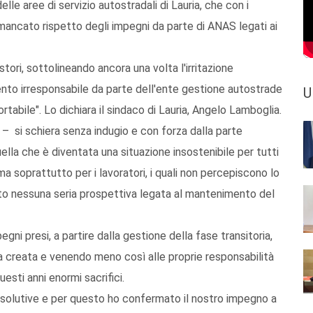
lle aree di servizio autostradali di Lauria, che con i
 mancato rispetto degli impegni da parte di ANAS legati ai
stori, sottolineando ancora una volta l'irritazione
nto irresponsabile da parte dell'ente gestione autostrade
U
abile". Lo dichiara il sindaco di Lauria, Angelo Lamboglia.
– si schiera senza indugio e con forza dalla parte
uella che è diventata una situazione insostenibile per tutti
 ma soprattutto per i lavoratori, i quali non percepiscono lo
to nessuna seria prospettiva legata al mantenimento del
i presi, a partire dalla gestione della fase transitoria,
a creata e venendo meno così alle proprie responsabilità
uesti anni enormi sacrifici.
risolutive e per questo ho confermato il nostro impegno a