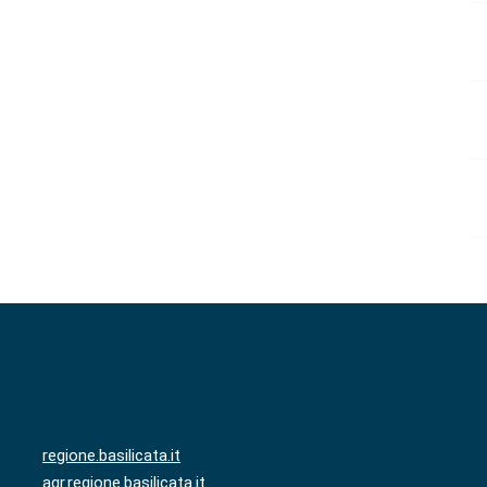
regione.basilicata.it
agr.regione.basilicata.it