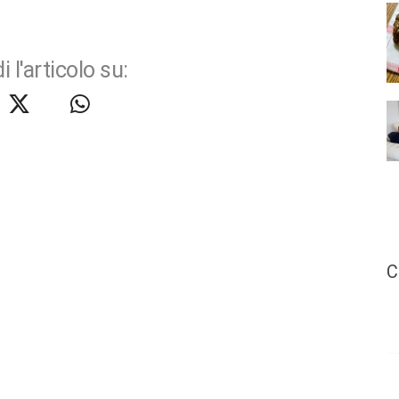
i l'articolo su:
C