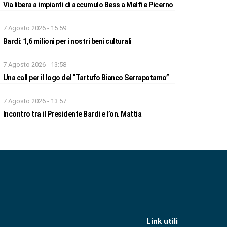
Via libera a impianti di accumulo Bess a Melfi e Picerno
7 Agosto 2026 - 15:59
Bardi: 1,6 milioni per i nostri beni culturali
7 Agosto 2026 - 13:58
Una call per il logo del “Tartufo Bianco Serrapotamo”
7 Agosto 2026 - 13:57
Incontro tra il Presidente Bardi e l’on. Mattia
Link utili