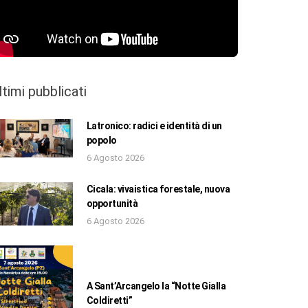
ltimi pubblicati
Latronico: radici e identità di un
popolo
6 Agosto 2026
Cicala: vivaistica forestale, nuova
opportunità
6 Agosto 2026
A Sant’Arcangelo la “Notte Gialla
Coldiretti”