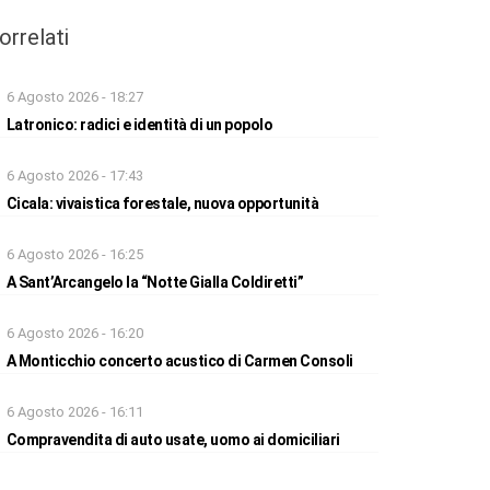
orrelati
6 Agosto 2026 - 18:27
Latronico: radici e identità di un popolo
6 Agosto 2026 - 17:43
Cicala: vivaistica forestale, nuova opportunità
6 Agosto 2026 - 16:25
A Sant’Arcangelo la “Notte Gialla Coldiretti”
6 Agosto 2026 - 16:20
A Monticchio concerto acustico di Carmen Consoli
6 Agosto 2026 - 16:11
Compravendita di auto usate, uomo ai domiciliari