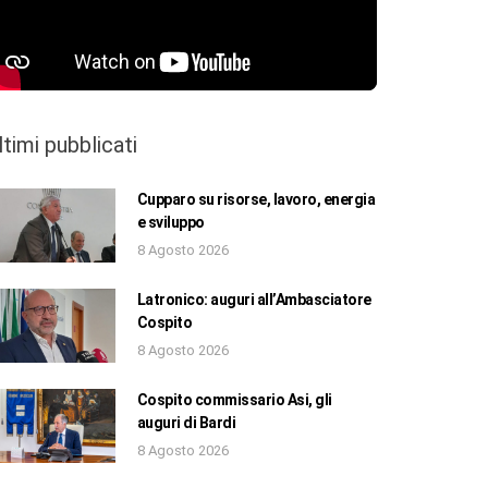
ltimi pubblicati
Cupparo su risorse, lavoro, energia
e sviluppo
8 Agosto 2026
Latronico: auguri all’Ambasciatore
Cospito
8 Agosto 2026
Cospito commissario Asi, gli
auguri di Bardi
8 Agosto 2026