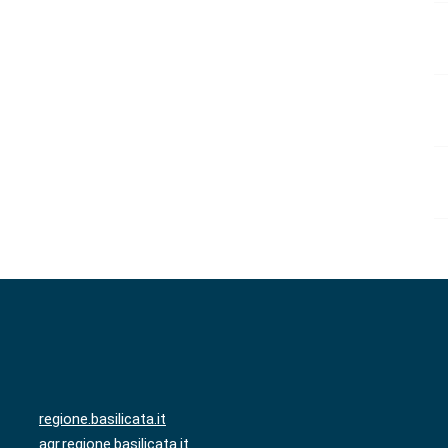
regione.basilicata.it
agr.regione.basilicata.it