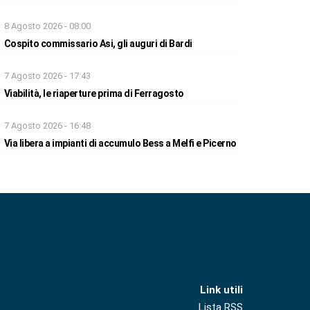
8 Agosto 2026 - 08:00
Cospito commissario Asi, gli auguri di Bardi
7 Agosto 2026 - 17:43
Viabilità, le riaperture prima di Ferragosto
7 Agosto 2026 - 16:48
Via libera a impianti di accumulo Bess a Melfi e Picerno
Link utili
Lista RSS