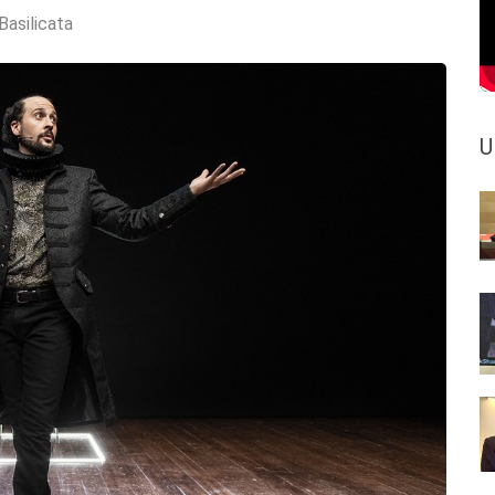
Basilicata
U