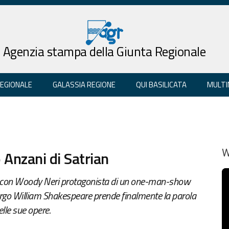
Agenzia stampa della Giunta Regionale
REGIONALE
GALASSIA REGIONE
QUI BASILICATA
MULTI
 Anzani di Satrian
W
olo con Woody Neri protagonista di un one-man-show
turgo William Shakespeare prende finalmente la parola
elle sue opere.