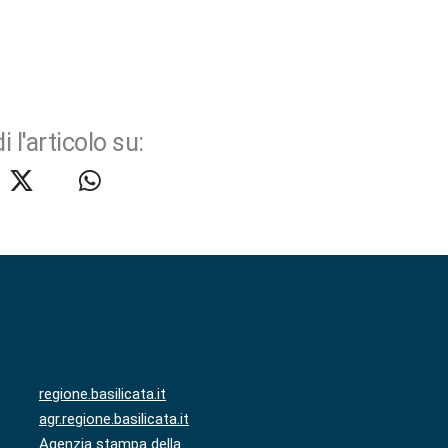
i l'articolo su:
regione.basilicata.it
agr.regione.basilicata.it
Agenzia stampa della