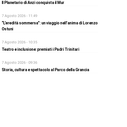
Il Planetario di Anzi conquista il Mur
7 Agosto 2026 - 11:49
“L’eredità sommersa”: un viaggio nell’anima di Lorenzo
Ostuni
7 Agosto 2026 - 10:35
Teatro e inclusione: premiati i Padri Trinitari
7 Agosto 2026 - 09:36
Storia, cultura e spettacolo al Parco della Grancia