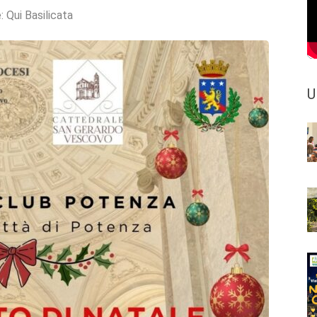
e:
Qui Basilicata
U