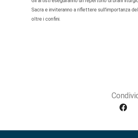
Gli artisti eseguiranno un repertorio di brani litur
Sacra e inviteranno a riflettere sull’importanza del
oltre i confini.
Condivid