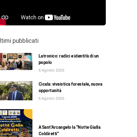
ltimi pubblicati
Latronico: radici e identità di un
popolo
6 Agosto 2026
Cicala: vivaistica forestale, nuova
opportunità
6 Agosto 2026
A Sant’Arcangelo la “Notte Gialla
Coldiretti”