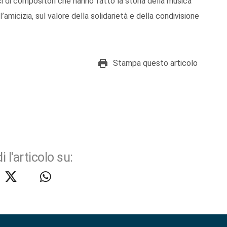
gici di compositori che hanno fatto la storia della musica
l’amicizia, sul valore della solidarietà e della condivisione
Stampa questo articolo
i l'articolo su: