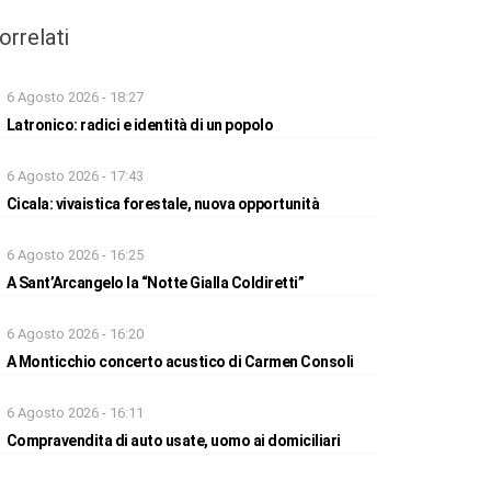
orrelati
6 Agosto 2026 - 18:27
Latronico: radici e identità di un popolo
6 Agosto 2026 - 17:43
Cicala: vivaistica forestale, nuova opportunità
6 Agosto 2026 - 16:25
A Sant’Arcangelo la “Notte Gialla Coldiretti”
6 Agosto 2026 - 16:20
A Monticchio concerto acustico di Carmen Consoli
6 Agosto 2026 - 16:11
Compravendita di auto usate, uomo ai domiciliari