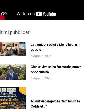
ltimi pubblicati
Latronico: radici e identità di un
popolo
6 Agosto 2026
Cicala: vivaistica forestale, nuova
opportunità
6 Agosto 2026
A Sant’Arcangelo la “Notte Gialla
Coldiretti”