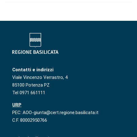
Contatti e indirizzi
Viale Vincenzo Verrastro, 4
85100 Potenza PZ
Tel 0971 661111
URP
PEC: AOO-giunta@cert.regione.basilicata.it
C.F. 80002950766