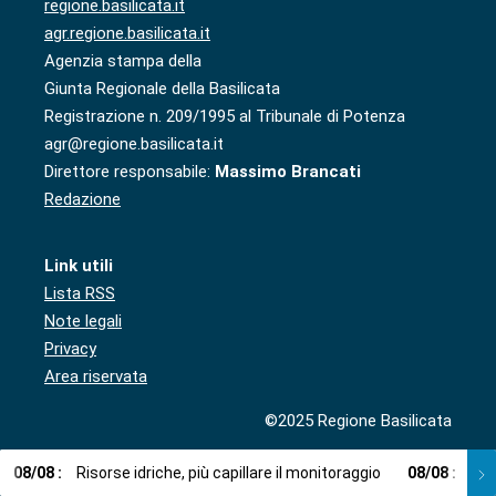
regione.basilicata.it
agr.regione.basilicata.it
Agenzia stampa della
Giunta Regionale della Basilicata
Registrazione n. 209/1995 al Tribunale di Potenza
agr@regione.basilicata.it
Direttore responsabile:
Massimo Brancati
Redazione
Link utili
Lista RSS
Note legali
Privacy
Area riservata
©2025 Regione Basilicata
08
/
08
:
Risorse idriche, più capillare il monitoraggio
08
/
08
:
Cup