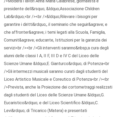
/>Modera i lavori Anna Maria Calabrese, giornalista e
presidente dell&rsquo; &ldquo;Associazione Children
Lab&rdquo;<br /><br />&ldquo;Rilevare i bisogni per
garantire i diritti&rdquo;, il seminario che seguir&agrave; e
che affronter&agrave; i temi legati alla Scuola, Famiglia,
Comunit&agrave; educante, Istituzioni per la garanzia dei
servizi<br /><br />Gli interventi saranno&nbsp;a cura degli
alunni delle classi I A, II F, III D e IV C del Liceo delle
Scienze Umane &ldquo;E. Gianturco&rdquo; di Potenza<br
/>Gli intermezzi musicali saranno curati dagli studenti del
Liceo Artistico Musicale e Coreutico di Potenza<br /><br
/>Prevista, anche la Proiezione dei cortometraggi realizzati
dagli studenti del Liceo delle Scienze Umane &ldquo;G.
Eucaristico&rdquo; e del Liceo Scientifico &ldquo;C.
Levi&rdquo; di Tricarico (Matera) e presentati