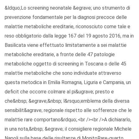
&ldquo;Lo screening neonatale &egrave; uno strumento di
prevenzione fondamentale per la diagnosi precoce delle
malattie metaboliche ereditarie, riconosciuto come tale e
reso obbligatorio dalla legge 167 del 19 agosto 2016, ma in
Basilicata viene effettuato limitatamente a sei malattie
metaboliche ereditarie, a fronte delle 47 patologie
metaboliche oggetto di screening in Toscana o delle 45
malattie metaboliche che sono individuate attraverso
questa metodica in Emilia Romagna, Liguria e Campania, un
deficit che occorre colmare al pi&ugrave; presto e
che&nbsp; &egrave;&nbsp; l&rsquo;emblema della diversa
sensibilit&agrave; regionale rispetto alle sofferenze che le
malattie rare comportano&rdquo;.<br /><br />A dichiararlo,
in una nota,&nbsp; &egrave; il consigliere regionale Michele
Napoli sulla base delle risultanze di MonitoRare-quarto