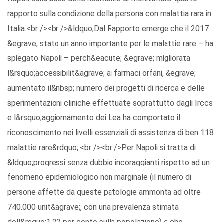
rapporto sulla condizione della persona con malattia rara in
Italia.<br /><br />&ldquo;Dal Rapporto emerge che il 2017
&egrave; stato un anno importante per le malattie rare – ha
spiegato Napoli – perch&eacute; &egrave; migliorata
l&rsquo;accessibilit&agrave; ai farmaci orfani, &egrave;
aumentato il&nbsp; numero dei progetti di ricerca e delle
sperimentazioni cliniche effettuate soprattutto dagli Irccs
e l&rsquo;aggiornamento dei Lea ha comportato il
riconoscimento nei livelli essenziali di assistenza di ben 118
malattie rare&rdquo;.<br /><br />Per Napoli si tratta di
&ldquo;progressi senza dubbio incoraggianti rispetto ad un
fenomeno epidemiologico non marginale (il numero di
persone affette da queste patologie ammonta ad oltre
740.000 unit&agrave;, con una prevalenza stimata
dell&rsquo;1,22 per cento sulla popolazione) e che