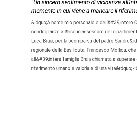
“Un sincero sentimento di vicinanza all'int
momento in cui viene a mancare il riferime
&ldquo;A nome mio personale e dell&#39;intero Con
condoglianze all&rsquo;assessore del dipartimento
Luca Braia, per la scomparsa del padre Sandro&rdq
regionale della Basilicata, Francesco Mollica, ch
all&#39;intera famiglia Braia chiamata a superare 
riferimento umano e valoriale di una vita&rdquo;.<