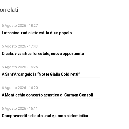
orrelati
6 Agosto 2026 - 18:27
Latronico: radici e identità di un popolo
6 Agosto 2026 - 17:43
Cicala: vivaistica forestale, nuova opportunità
6 Agosto 2026 - 16:25
A Sant’Arcangelo la “Notte Gialla Coldiretti”
6 Agosto 2026 - 16:20
A Monticchio concerto acustico di Carmen Consoli
6 Agosto 2026 - 16:11
Compravendita di auto usate, uomo ai domiciliari