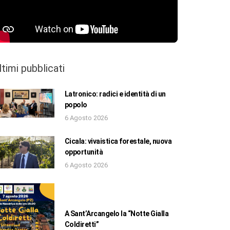
ltimi pubblicati
Latronico: radici e identità di un
popolo
6 Agosto 2026
Cicala: vivaistica forestale, nuova
opportunità
6 Agosto 2026
A Sant’Arcangelo la “Notte Gialla
Coldiretti”