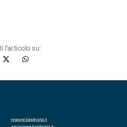
i l'articolo su:
regione.basilicata.it
agr.regione.basilicata.it