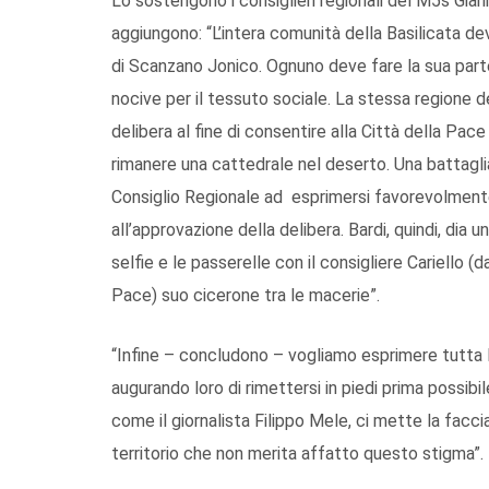
Lo sostengono i consiglieri regionali del M5s Gian
aggiungono: “L’intera comunità della Basilicata dev
di Scanzano Jonico. Ognuno deve fare la sua par
nocive per il tessuto sociale. La stessa regione 
delibera al fine di consentire alla Città della Pa
rimanere una cattedrale nel deserto. Una battagli
Consiglio Regionale ad esprimersi favorevolment
all’approvazione della delibera. Bardi, quindi, dia 
selfie e le passerelle con il consigliere Cariello
Pace) suo cicerone tra le macerie”.
“Infine – concludono – vogliamo esprimere tutta la 
augurando loro di rimettersi in piedi prima possibi
come il giornalista Filippo Mele, ci mette la facc
territorio che non merita affatto questo stigma”.