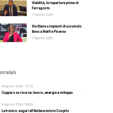
Viabilità, le riaperture prima di
Ferragosto
7 Agosto 2026
Via libera a impianti di accumulo
Bess a Melfi e Picerno
7 Agosto 2026
orrelati
8 Agosto 2026 - 12:30
Cupparo su risorse, lavoro, energia e sviluppo
8 Agosto 2026 - 08:02
Latronico: auguri all’Ambasciatore Cospito