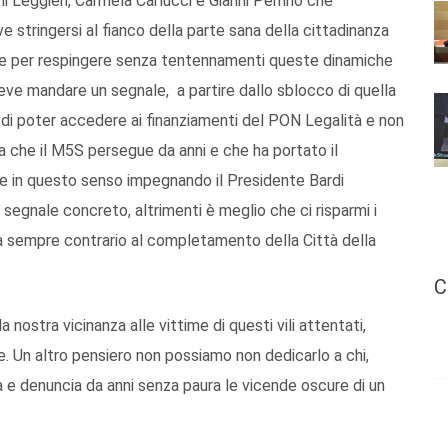
ni Leggieri, Carmela Carlucci e Gianni Perrino che
e stringersi al fianco della parte sana della cittadinanza
te per respingere senza tentennamenti queste dinamiche
deve mandare un segnale, a partire dallo sblocco di quella
ce di poter accedere ai finanziamenti del PON Legalità e non
a che il M5S persegue da anni e che ha portato il
e in questo senso impegnando il Presidente Bardi
un segnale concreto, altrimenti è meglio che ci risparmi i
 (da sempre contrario al completamento della Città della
C
nostra vicinanza alle vittime di questi vili attentati,
le. Un altro pensiero non possiamo non dedicarlo a chi,
ia e denuncia da anni senza paura le vicende oscure di un