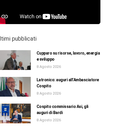
ltimi pubblicati
Cupparo su risorse, lavoro, energia
e sviluppo
8 Agosto 2026
Latronico: auguri all’Ambasciatore
Cospito
8 Agosto 2026
Cospito commissario Asi, gli
auguri di Bardi
8 Agosto 2026