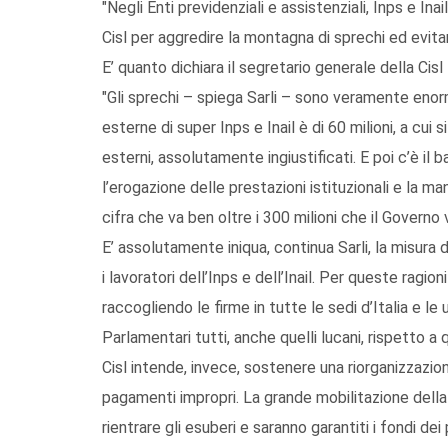
"Negli Enti previdenziali e assistenziali, Inps e Ina
Cisl per aggredire la montagna di sprechi ed evitare 
E’ quanto dichiara il segretario generale della Cisl
"Gli sprechi – spiega Sarli – sono veramente enorm
esterne di super Inps e Inail è di 60 milioni, a cui s
esterni, assolutamente ingiustificati. E poi c’è il
l’erogazione delle prestazioni istituzionali e la m
cifra che va ben oltre i 300 milioni che il Governo 
E’ assolutamente iniqua, continua Sarli, la misura
i lavoratori dell’Inps e dell’Inail. Per queste ragi
raccogliendo le firme in tutte le sedi d’Italia e le 
Parlamentari tutti, anche quelli lucani, rispetto a q
Cisl intende, invece, sostenere una riorganizzazione 
pagamenti impropri. La grande mobilitazione della
rientrare gli esuberi e saranno garantiti i fondi dei