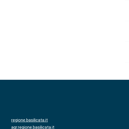
regione.basilicata.it
agr.regione.basilicata.it