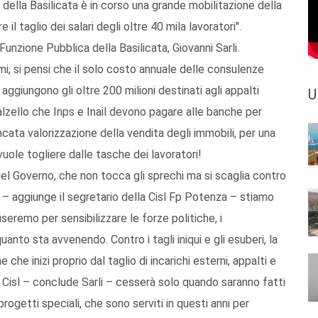
il della Basilicata è in corso una grande mobilitazione della
il taglio dei salari degli oltre 40 mila lavoratori".
 Funzione Pubblica della Basilicata, Giovanni Sarli.
i, si pensi che il solo costo annuale delle consulenze
i aggiungono gli oltre 200 milioni destinati agli appalti
U
 balzello che Inps e Inail devono pagare alle banche per
ancata valorizzazione della vendita degli immobili, per una
vuole togliere dalle tasche dei lavoratori!
 del Governo, che non tocca gli sprechi ma si scaglia contro
oni – aggiunge il segretario della Cisl Fp Potenza – stiamo
useremo per sensibilizzare le forze politiche, i
uanto sta avvenendo. Contro i tagli iniqui e gli esuberi, la
che inizi proprio dal taglio di incarichi esterni, appalti e
 Cisl – conclude Sarli – cesserà solo quando saranno fatti
 progetti speciali, che sono serviti in questi anni per