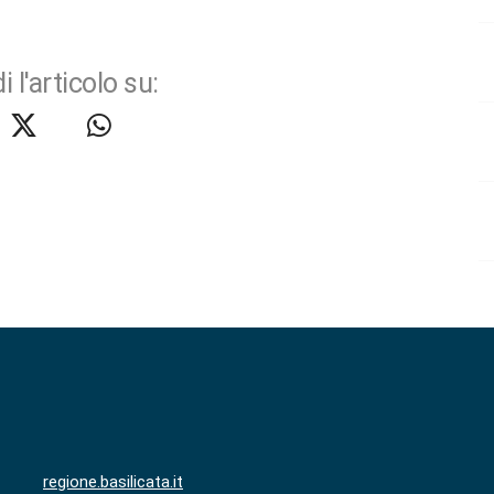
i l'articolo su:
regione.basilicata.it