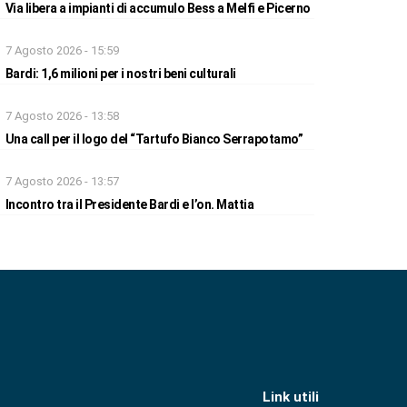
Via libera a impianti di accumulo Bess a Melfi e Picerno
7 Agosto 2026 - 15:59
Bardi: 1,6 milioni per i nostri beni culturali
7 Agosto 2026 - 13:58
Una call per il logo del “Tartufo Bianco Serrapotamo”
7 Agosto 2026 - 13:57
Incontro tra il Presidente Bardi e l’on. Mattia
Link utili