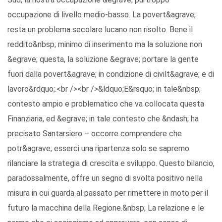
occupazione di livello medio-basso. La povert&agrave;
resta un problema secolare lucano non risolto. Bene il
reddito&nbsp; minimo di inserimento ma la soluzione non
&egrave; questa, la soluzione &egrave; portare la gente
fuori dalla povert&agrave; in condizione di civilt&agrave; e di
lavoro&rdquo;.<br /><br />&ldquo;E&rsquo; in tale&nbsp;
contesto ampio e problematico che va collocata questa
Finanziaria, ed &egrave; in tale contesto che &ndash; ha
precisato Santarsiero – occorre comprendere che
potr&agrave; esserci una ripartenza solo se sapremo
rilanciare la strategia di crescita e sviluppo. Questo bilancio,
paradossalmente, offre un segno di svolta positivo nella
misura in cui guarda al passato per rimettere in moto per il
futuro la macchina della Regione.&nbsp; La relazione e le