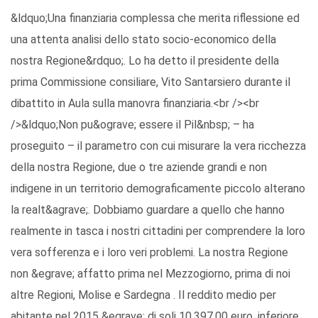
&ldquo;Una finanziaria complessa che merita riflessione ed
una attenta analisi dello stato socio-economico della
nostra Regione&rdquo;. Lo ha detto il presidente della
prima Commissione consiliare, Vito Santarsiero durante il
dibattito in Aula sulla manovra finanziaria.<br /><br
/>&ldquo;Non pu&ograve; essere il Pil&nbsp; – ha
proseguito – il parametro con cui misurare la vera ricchezza
della nostra Regione, due o tre aziende grandi e non
indigene in un territorio demograficamente piccolo alterano
la realt&agrave;. Dobbiamo guardare a quello che hanno
realmente in tasca i nostri cittadini per comprendere la loro
vera sofferenza e i loro veri problemi. La nostra Regione
non &egrave; affatto prima nel Mezzogiorno, prima di noi
altre Regioni, Molise e Sardegna . Il reddito medio per
abitante nel 2015 &egrave; di soli 10.397,00 euro, inferiore