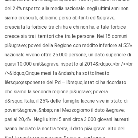
del 24% rispetto alla media nazionale, negli ultimi anni non
siamo cresciuti, abbiamo perso abitanti ed &egrave;
cresciuta la forbice tra chi ha e chi non ha, e tale forbice
cresce sia tra i territori che tra le persone. Nei 15 comuni
pi&ugrave; poveri della Regione con reddito inferiore al 55%
nazionale vivono oltre 25.000 persone, un dato superiore di
quasi 10.000 unit&agrave; rispetto al 2014&rdquo;.<br /><br
/>&ldquo;Cinque mesi fa &ndash; ha sottolineato
l&rsquo;esponente del Pd – l&rsquo;Istat ci ha ricordato
che siamo la seconda regione pi&ugrave; povera
d&rsquo;Italia, il 25% delle famiglie lucane vive in stato di
povert&agrave;,&nbsp; nel Mezzogiorno il dato &egrave;
pari al 20,4%. Negli ultimi 5 anni circa 3.000 giovani laureati
hanno lasciato la nostra terra, il dato pi&ugrave; alto del
Sud, la nostra occupazione &egrave; purtroppo