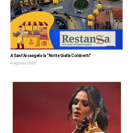
A Sant’Arcangelo la “Notte Gialla Coldiretti”
6 Agosto 2026