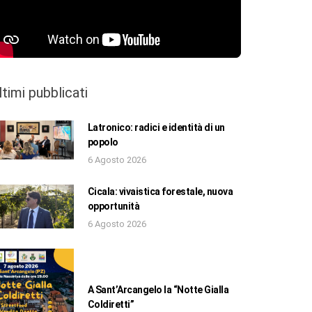
ltimi pubblicati
Latronico: radici e identità di un
popolo
6 Agosto 2026
Cicala: vivaistica forestale, nuova
opportunità
6 Agosto 2026
A Sant’Arcangelo la “Notte Gialla
Coldiretti”