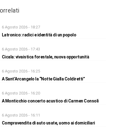
orrelati
6 Agosto 2026 - 18:27
Latronico: radici e identità di un popolo
6 Agosto 2026 - 17:43
Cicala: vivaistica forestale, nuova opportunità
6 Agosto 2026 - 16:25
A Sant’Arcangelo la “Notte Gialla Coldiretti”
6 Agosto 2026 - 16:20
A Monticchio concerto acustico di Carmen Consoli
6 Agosto 2026 - 16:11
Compravendita di auto usate, uomo ai domiciliari