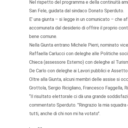
Nel rispetto del programma e della continuità amm
San Fele, guidata dal sindaco Donato Sperduto.
E’ una giunta – si legge in un comunicato – che af
accomunata dal desiderio di offrire il proprio cont
bene comune.
Nella Giunta entrano Michele Pierri, nominato vice
Raffaella Carlucci con deleghe alle Politiche socia
Chieca (assessore Esterno) con deleghe al Turi
De Carlo con deleghe ai Lavori pubblici e Assetto d
Oltre alla Giunta, alcuni membri delle assise si o
Grottola, Sergio Ricigliano, Francesco Faggella, R
“Il risultato elettorale ci dà una grande soddisfaz
commentato Sperduto. "Ringrazio la mia squadra e 
tutti, anche di chi non mi ha votato".