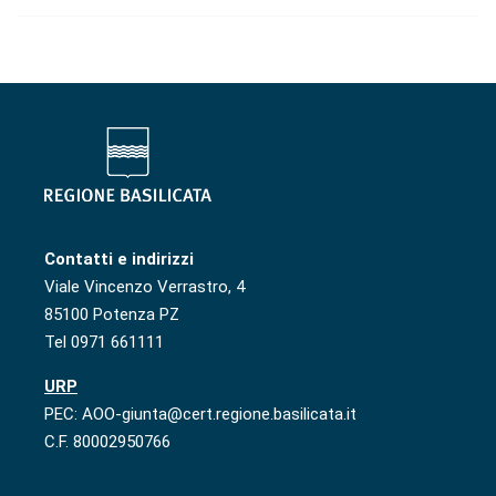
Contatti e indirizzi
Viale Vincenzo Verrastro, 4
85100 Potenza PZ
Tel 0971 661111
URP
PEC: AOO-giunta@cert.regione.basilicata.it
C.F. 80002950766