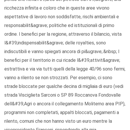
ricchezza infinita e coloro che in queste aree vivono
aspettative di lavoro non soddisfatte, rischi ambientali e
responsabilit&agrave; politiche ed istituzionali di primo
ordine. I benefici per la regione, attraverso il bilancio, vista
l&#39;indispensabilit&agrave; delle royalties, sono
indiscutibili e vanno spiegati ancora di pi&ugrave;.&nbsp; I
benefici per il territorio in cui ricade l&#39;attivit&agrave;
estrattiva e via via tutti quelli della legge 40/96 sono fermi,
vanno a rilento se non strozzati. Per esempio, ci sono
strade bloccate per qualche decina di migliaia di euro (vedi
strada Visciglieta Sarconi o SP 89 Roccanova Fondovalle
dell&#39;Agri o ancora il collegamento Moliterno area PIP),
programmi non completati, appalti bloccati, pagamenti a
rilento, comuni che non hanno visto un euro mentre la
vicepresidente Franconi, rispondendo alla mia