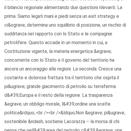
il bilancio regionale alimentando due questioni rilevanti. La
prima. Siamo legati mani e piedi senza un exit strategy e
ci&ograve; determina uno squilibrio di posizione, un rischio di
sudditanza nel rapporto con lo Stato e le compagnie
petrolifere. Questo accade in un momento in cui, a
Costituzione vigente, la materia energetica &egrave;
concorrente con lo Stato e il governo del territorio ha
ancora un ancoraggio alle regioni. La seconda. Cresce una
costante e dolorosa frattura tra il territorio che ospita il
pi&ugrave; grande giacimento di petrolio su terraferma
d&#39;Europa e il resto della regione. La trasparenza
&egrave; un obbligo morale, l&#39;ordine una scelta
politica&rdquo;.<br /><br />&ldquo;Non &egrave; pi&ugrave;
sostenibile &ndash; sostiene Lacorazza – la morsa di chi
pensa che nell&#39;area del petrolio c&#39;&egrave; una