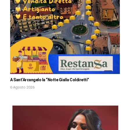
A Sant’Arcangelo la “Notte Gialla Coldiretti”
6 Agosto 2026