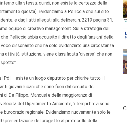
nterno alla stessa, quindi, non esiste la certezza della
certamente questa). Evidenziamo a Pelliccia che sul sito
ente, e dagli atti allegati alla delibera n. 2219 pagina 31,
come equipe di creative management. Sulla strategia del
he Pelliccia abbia acquisito il difetto degli ‘anziani’ della
una voce dissonante che ha solo evidenziato una circostanza
a attività istituzione, viene classificata ‘diversa’, che non
ospetto”.
l Pdl – esiste un luogo deputato per chiarire tutto, il
nti giovani lucani che sono fuori dal circuito dei
oni di De Filippo, Mancusi e della maggioranza di
ale velocità del Dipartimento Ambiente, ‘i tempi brevi sono
C
tante burocrazia regionale. Evidenziamo nuovamente solo le
10 presentazione del progetto al protocollo della