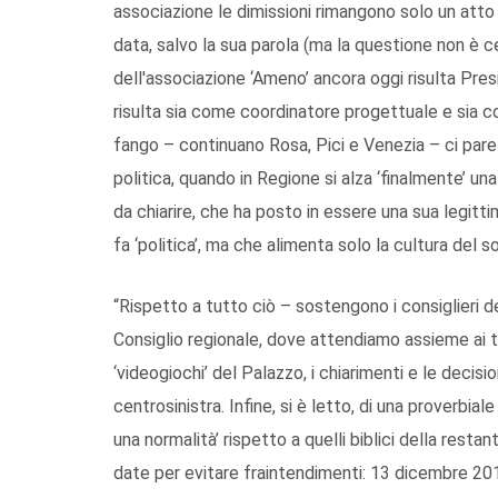
associazione le dimissioni rimangono solo un atto i
data, salvo la sua parola (ma la questione non è 
dell'associazione ‘Ameno’ ancora oggi risulta Presid
risulta sia come coordinatore progettuale e sia 
fango – continuano Rosa, Pici e Venezia – ci pare c
politica, quando in Regione si alza ‘finalmente’ 
da chiarire, che ha posto in essere una sua legittim
fa ‘politica’, ma che alimenta solo la cultura del s
“Rispetto a tutto ciò – sostengono i consiglieri de
Consiglio regionale, dove attendiamo assieme ai ta
‘videogiochi’ del Palazzo, i chiarimenti e le decisi
centrosinistra. Infine, si è letto, di una proverbi
una normalità’ rispetto a quelli biblici della res
date per evitare fraintendimenti: 13 dicembre 20