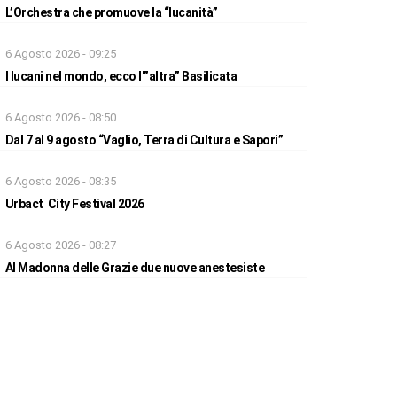
L’Orchestra che promuove la “lucanità”
6 Agosto 2026 - 09:25
I lucani nel mondo, ecco l'”altra” Basilicata
6 Agosto 2026 - 08:50
Dal 7 al 9 agosto “Vaglio, Terra di Cultura e Sapori”
6 Agosto 2026 - 08:35
Urbact City Festival 2026
6 Agosto 2026 - 08:27
Al Madonna delle Grazie due nuove anestesiste