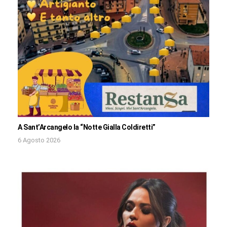
A Sant’Arcangelo la “Notte Gialla Coldiretti”
6 Agosto 2026