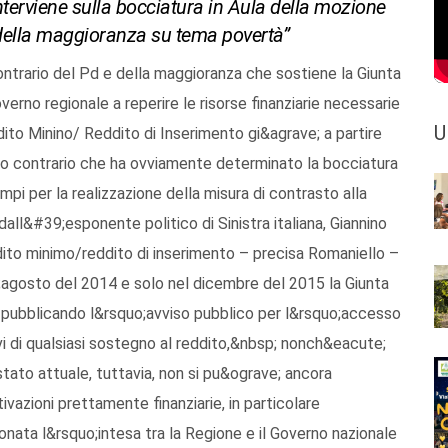
nterviene sulla bocciatura in Aula della mozione
 della maggioranza su tema povertà”
ntrario del Pd e della maggioranza che sostiene la Giunta
erno regionale a reperire le risorse finanziarie necessarie
U
dito Minino/ Reddito di Inserimento gi&agrave; a partire
oto contrario che ha ovviamente determinato la bocciatura
pi per la realizzazione della misura di contrasto alla
l&#39;esponente politico di Sinistra italiana, Giannino
ito minimo/reddito di inserimento – precisa Romaniello –
o;agosto del 2014 e solo nel dicembre del 2015 la Giunta
, pubblicando l&rsquo;avviso pubblico per l&rsquo;accesso
ivi di qualsiasi sostegno al reddito,&nbsp; nonch&eacute;
stato attuale, tuttavia, non si pu&ograve; ancora
azioni prettamente finanziarie, in particolare
nata l&rsquo;intesa tra la Regione e il Governo nazionale