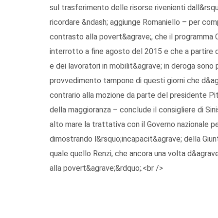
sul trasferimento delle risorse rivenienti dall&rsq
ricordare &ndash; aggiunge Romaniello – per comp
contrasto alla povert&agrave;, che il programma C
interrotto a fine agosto del 2015 e che a partire
e dei lavoratori in mobilit&agrave; in deroga sono p
provvedimento tampone di questi giorni che d&agr
contrario alla mozione da parte del presidente Pi
della maggioranza – conclude il consigliere di Sini
alto mare la trattativa con il Governo nazionale pe
dimostrando l&rsquo;incapacit&agrave; della Giunta
quale quello Renzi, che ancora una volta d&agrave;
alla povert&agrave;&rdquo;.<br />