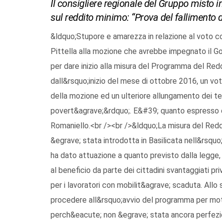
Il consigliere regionale del Gruppo misto i
sul reddito minimo: “Prova del fallimento
&ldquo;Stupore e amarezza in relazione al voto co
Pittella alla mozione che avrebbe impegnato il Gov
per dare inizio alla misura del Programma del Red
dall&rsquo;inizio del mese di ottobre 2016, un v
della mozione ed un ulteriore allungamento dei tem
povert&agrave;&rdquo;. E&#39; quanto espresso dal
Romaniello.<br /><br />&ldquo;La misura del Redd
&egrave; stata introdotta in Basilicata nell&rsqu
ha dato attuazione a quanto previsto dalla legge
al beneficio da parte dei cittadini svantaggiati pr
per i lavoratori con mobilit&agrave; scaduta. Allo 
procedere all&rsquo;avvio del programma per motiv
perch&eacute; non &egrave; stata ancora perfezio