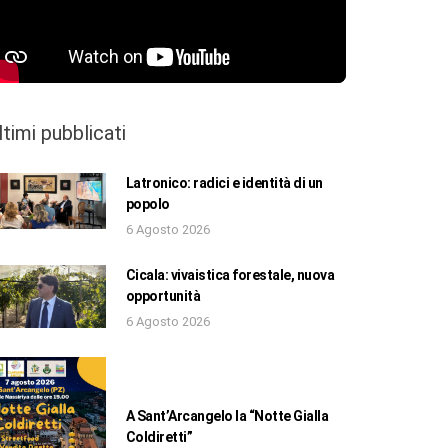
ltimi pubblicati
Latronico: radici e identità di un
popolo
6 Agosto 2026
Cicala: vivaistica forestale, nuova
opportunità
6 Agosto 2026
A Sant’Arcangelo la “Notte Gialla
Coldiretti”