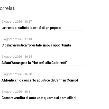
orrelati
6 Agosto 2026 - 18:27
Latronico: radici e identità di un popolo
6 Agosto 2026 - 17:43
Cicala: vivaistica forestale, nuova opportunità
6 Agosto 2026 - 16:25
A Sant’Arcangelo la “Notte Gialla Coldiretti”
6 Agosto 2026 - 16:20
A Monticchio concerto acustico di Carmen Consoli
6 Agosto 2026 - 16:11
Compravendita di auto usate, uomo ai domiciliari