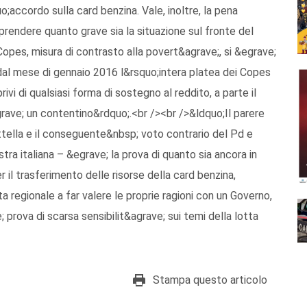
uo;accordo sulla card benzina. Vale, inoltre, la pena
rendere quanto grave sia la situazione sul fronte del
opes, misura di contrasto alla povert&agrave;, si &egrave;
 dal mese di gennaio 2016 l&rsquo;intera platea dei Copes
rivi di qualsiasi forma di sostegno al reddito, a parte il
ave; un contentino&rdquo;.<br /><br />&ldquo;Il parere
ttella e il conseguente&nbsp; voto contrario del Pd e
stra italiana – &egrave; la prova di quanto sia ancora in
r il trasferimento delle risorse della card benzina,
 regionale a far valere le proprie ragioni con un Governo,
 prova di scarsa sensibilit&agrave; sui temi della lotta
Stampa questo articolo