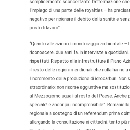
semplicemente sconcertante l’affermazione che la
l’impiego di una parte delle royalties – ha precisat
negativo per ripianare il debito della sanità e se
posti di lavoro”.
“Quanto alle azioni di monitoraggio ambientale – 
riconoscere, due anni fa, in interviste a quotidian
rispettati. Rispetto alle infrastrutture il Piano A
il resto delle regioni meridionali che nulla hanno
l’incremento della produzione di idrocarburi. Non 
straordinario: non risorse aggiuntive ma sostituzione
al Mezzogiorno uguali al resto del Paese. Anche pe
speciale’ è ancor più incomprensibile”. Romaniello h
regionale a sostegno di un referendum prima coi
allargando la consultazione ai cittadini, tanto più