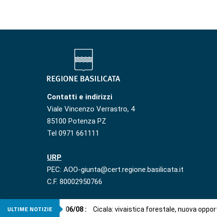
Contatti e indirizzi
Viale Vincenzo Verrastro, 4
85100 Potenza PZ
Tel 0971 661111
URP
PEC: AOO-giunta@cert.regione.basilicata.it
C.F. 80002950766
ULTIME NOTIZIE
06
/
08
:
Cicala: vivaistica forestale, nuova oppor