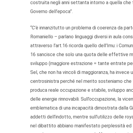
costruita negli anni settanta intorno a quella che 
Governo dell’epoca”.
“C’è innanzitutto un problema di coerenza da par
Romaniello – parlano linguaggi diversi in aula con
attraverso l’art.16 ricorda quello dell’Imu: i Comu
16 sancisce che solo una quota delle effettive m
sviluppo (maggiore estrazione = tante entrate per 
Sel, che non ha vincoli di maggioranza, ha invece 
centrosinistra perché nel merito sosteniamo che si
produca reale occupazione e stabile, sviluppo an
delle energie rinnovabili. Sull’occupazione, la vice
emblematica di una incapacità dimostrata dalla Giu
addetti dell’indotto, mentre sull’utilizzo delle roya
nel dibattito abbiano manifestato perplessità ed 