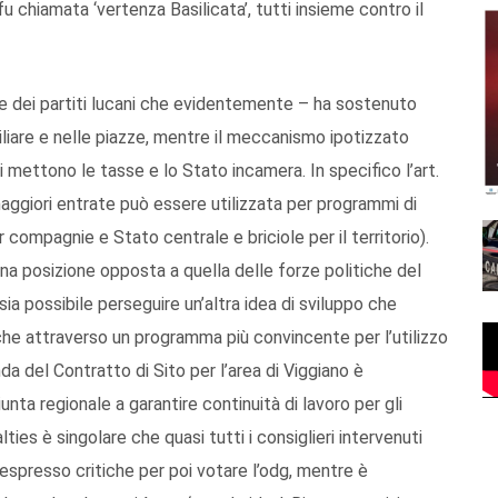
fu chiamata ‘vertenza Basilicata’, tutti insieme contro il
te dei partiti lucani che evidentemente – ha sostenuto
siliare e nelle piazze, mentre il meccanismo ipotizzato
ni mettono le tasse e lo Stato incamera. In specifico l’art.
aggiori entrate può essere utilizzata per programmi di
compagnie e Stato centrale e briciole per il territorio).
una posizione opposta a quella delle forze politiche del
a possibile perseguire un’altra idea di sviluppo che
che attraverso un programma più convincente per l’utilizzo
nda del Contratto di Sito per l’area di Viggiano è
nta regionale a garantire continuità di lavoro per gli
lties è singolare che quasi tutti i consiglieri intervenuti
espresso critiche per poi votare l’odg, mentre è