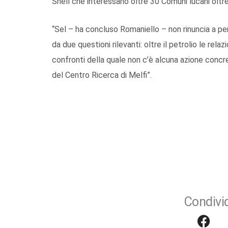
Shell che interessano oltre 30 Comuni lucani oltre 
“Sel – ha concluso Romaniello – non rinuncia a pen
da due questioni rilevanti: oltre il petrolio le relazio
confronti della quale non c’è alcuna azione concreta
del Centro Ricerca di Melfi”.
Condivid