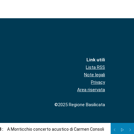
Link utili
Lista RSS
Note legali
Privacy
Area riservata
©2025 Regione Basilicata
8
:
A Monticchio concerto acustico di Carmen Consoli
06
/
08
:
Co