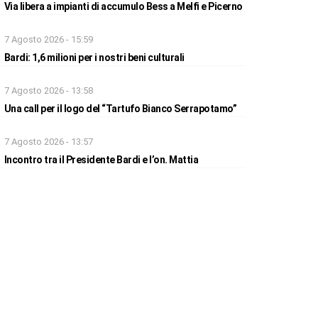
Via libera a impianti di accumulo Bess a Melfi e Picerno
7 Agosto 2026 - 15:59
Bardi: 1,6 milioni per i nostri beni culturali
7 Agosto 2026 - 13:58
Una call per il logo del “Tartufo Bianco Serrapotamo”
7 Agosto 2026 - 13:57
Incontro tra il Presidente Bardi e l’on. Mattia