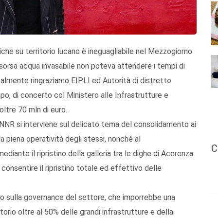
driche su territorio lucano è ineguagliabile nel Mezzogiorno
 risorsa acqua invasabile non poteva attendere i tempi di
almente ringraziamo EIPLI ed Autorità di distretto
o, di concerto col Ministero alle Infrastrutture e
oltre 70 mln di euro.
PNNR si interviene sul delicato tema del consolidamento ai
alla piena operatività degli stessi, nonché al
C
nte il ripristino della galleria tra le dighe di Acerenza
onsentire il ripristino totale ed effettivo delle
to sulla governance del settore, che imporrebbe una
torio oltre al 50% delle grandi infrastrutture e della