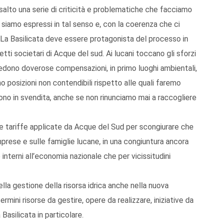
alto una serie di criticità e problematiche che facciamo
 siamo espressi in tal senso e, con la coerenza che ci
 La Basilicata deve essere protagonista del processo in
tti societari di Acque del sud. Ai lucani toccano gli sforzi
iedono doverose compensazioni, in primo luoghi ambientali,
o posizioni non contendibili rispetto alle quali faremo
sono in svendita, anche se non rinunciamo mai a raccogliere
lle tariffe applicate da Acque del Sud per scongiurare che
imprese e sulle famiglie lucane, in una congiuntura ancora
o interni all’economia nazionale che per vicissitudini
lla gestione della risorsa idrica anche nella nuova
rmini risorse da gestire, opere da realizzare, iniziative da
Basilicata in particolare.