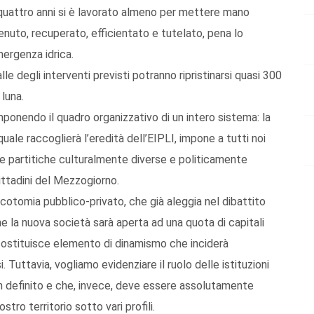
 quattro anni si è lavorato almeno per mettere mano
uto, recuperato, efficientato e tutelato, pena lo
ergenza idrica.
e degli interventi previsti potranno ripristinarsi quasi 300
 luna.
ponendo il quadro organizzativo di un intero sistema: la
uale raccoglierà l’eredità dell’EIPLI, impone a tutti noi
ze partitiche culturalmente diverse e politicamente
cittadini del Mezzogiorno.
icotomia pubblico-privato, che già aleggia nel dibattito
he la nuova società sarà aperta ad una quota di capitali
 costituisce elemento di dinamismo che inciderà
i. Tuttavia, vogliamo evidenziare il ruolo delle istituzioni
n definito e che, invece, deve essere assolutamente
ostro territorio sotto vari profili.