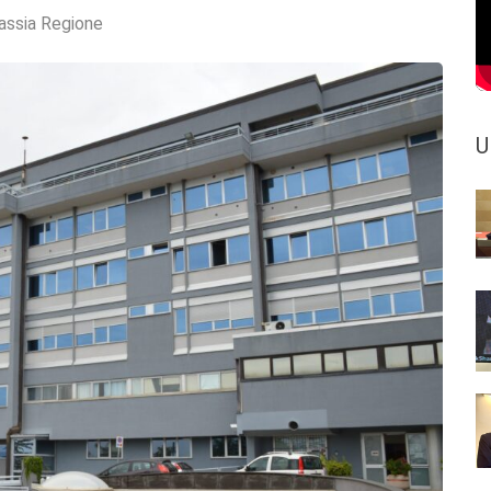
assia Regione
U