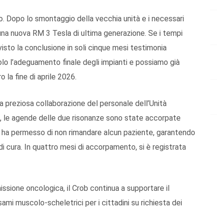
. Dopo lo smontaggio della vecchia unità e i necessari
i una nuova RM 3 Tesla di ultima generazione. Se i tempi
evisto la conclusione in soli cinque mesi testimonia
solo l’adeguamento finale degli impianti e possiamo già
o la fine di aprile 2026.
lla preziosa collaborazione del personale dell’Unità
, le agende delle due risonanze sono state accorpate
e ha permesso di non rimandare alcun paziente, garantendo
di cura. In quattro mesi di accorpamento, si è registrata
missione oncologica, il Crob continua a supportare il
mi muscolo-scheletrici per i cittadini su richiesta dei