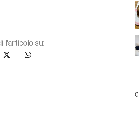
i l'articolo su:
C