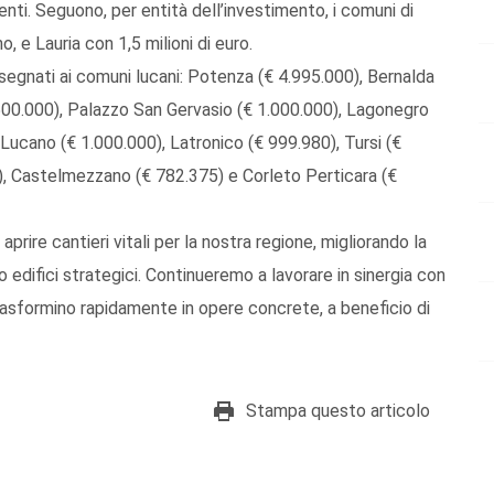
venti. Seguono, per entità dell’investimento, i comuni di
o, e Lauria con 1,5 milioni di euro.
segnati ai comuni lucani: Potenza (€ 4.995.000), Bernalda
1.500.000), Palazzo San Gervasio (€ 1.000.000), Lagonegro
Lucano (€ 1.000.000), Latronico (€ 999.980), Tursi (€
0), Castelmezzano (€ 782.375) e Corleto Perticara (€
prire cantieri vitali per la nostra regione, migliorando la
do edifici strategici. Continueremo a lavorare in sinergia con
 trasformino rapidamente in opere concrete, a beneficio di
Stampa questo articolo