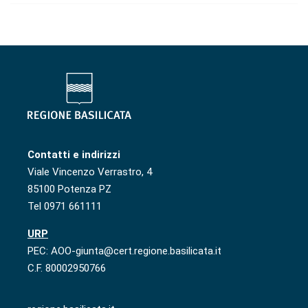
Contatti e indirizzi
Viale Vincenzo Verrastro, 4
85100 Potenza PZ
Tel 0971 661111
URP
PEC: AOO-giunta@cert.regione.basilicata.it
C.F. 80002950766