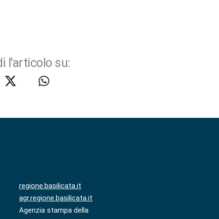
i l'articolo su:
regione.basilicata.it
agr.regione.basilicata.it
Agenzia stampa della