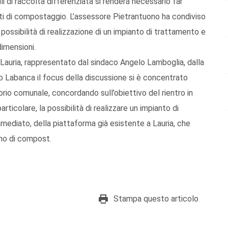
lli di raccolta differenziata si renderà necessario far
nti di compostaggio. L’assessore Pietrantuono ha condiviso
 possibilità di realizzazione di un impianto di trattamento e
imensioni.
Lauria, rappresentato dal sindaco Angelo Lamboglia, dalla
io Labanca il focus della discussione si è concentrato
torio comunale, concordando sull’obiettivo del rientro in
articolare, la possibilità di realizzare un impianto di
mmediato, della piattaforma già esistente a Lauria, che
nno di compost.
Stampa questo articolo