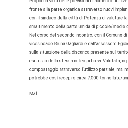
Proprio in virtù delle previsioni di aumento dei live
fronte alla parte organica attraverso nuovi impia
con il sindaco della città di Potenza di valutare la
smaltimento della parte umida di piccole/medie d
Nel corso del secondo incontro, con il Comune di 
vicesindaco Bruna Gagliardi e dall’assessore Egid
sulla situazione della discarica presente sul terri
esercizio della stessa in tempi brevi. Valutata, in p
compostaggio attraverso l’utilizzo parziale, ma i
potrebbe così recepire circa 7.000 tonnellate/a
Maf