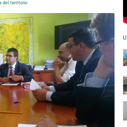
 del territorio
U